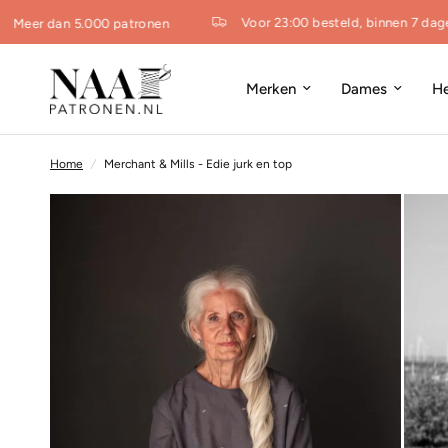
Voor 23:00 besteld, binnen 7 dagen 
Meer dan 5.000 patronen
Merken
Dames
H
Home
/
Merchant & Mills - Edie jurk en top