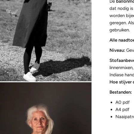
De
ballonm
dat nodig is
worden bije
geregen. Als
gebruiken.
Alle naadtoe
Niveau:
Gev
Stofaanbeve
linnenmixen
Indiase han
Hoe stijver 
Bestanden:
A0 pdf
A4 pdf
Naaipatr