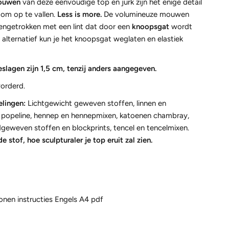
ouwen
van deze eenvoudige top en jurk zijn het enige detail
 om op te vallen.
Less is more.
De volumineuze mouwen
engetrokken met een lint dat door een
knoopsgat
wordt
 alternatief kun je het knoopsgat weglaten en elastiek
slagen zijn 1,5 cm, tenzij anders aangegeven.
orderd.
lingen:
Lichtgewicht geweven stoffen, linnen en
, popeline, hennep en hennepmixen, katoenen chambray,
dgeweven stoffen en blockprints, tencel en tencelmixen.
de stof, hoe sculpturaler je top eruit zal zien.
onen instructies Engels A4 pdf