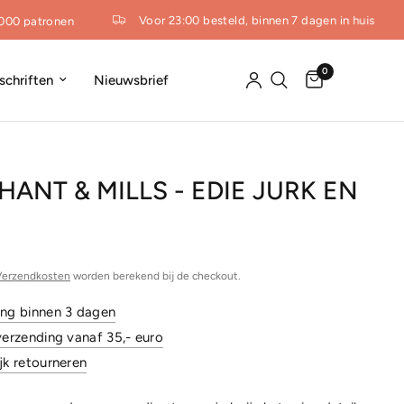
Voor 23:00 besteld, binnen 7 dagen in huis
00 patronen
0
dschriften
Nieuwsbrief
ANT & MILLS - EDIE JURK EN
Verzendkosten
worden berekend bij de checkout.
ing binnen 3 dagen
verzending vanaf 35,- euro
jk retourneren