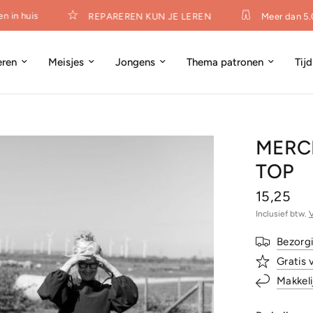
in huis
REPAREREN KUN JE LEREN
Meer dan 5.0
eren
Meisjes
Jongens
Thema patronen
Tij
MERCH
TOP
15,25
Inclusief btw.
Bezorg
Gratis 
Makkeli