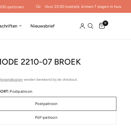
Voor 23:00 besteld, binnen 7 dagen in huis
00 patronen
0
dschriften
Nieuwsbrief
ODE 2210-07 BROEK
Verzendkosten
worden berekend bij de checkout.
ORT:
Postpatroon
Postpatroon
Pdf-patroon