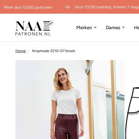
Voor 23:00 besteld, binnen 7 dagen 
Meer dan 5.000 patronen
Merken
Dames
H
Home
/
Knipmode 2210-07 broek