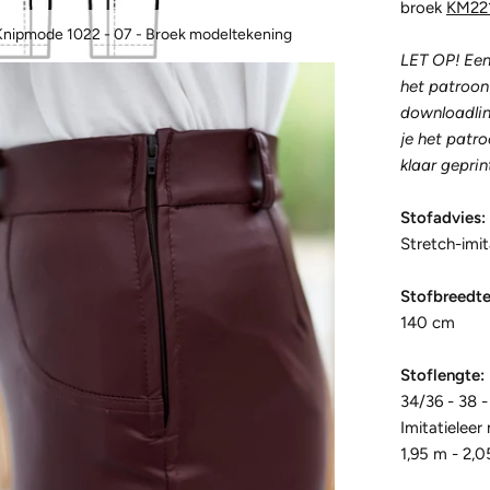
broek
KM22
Knipmode 1022 - 07 - Broek modeltekening
LET OP! Een 
het patroon
downloadlin
je het patr
klaar geprin
Stofadvies:
Stretch-imit
Stofbreedte
140 cm
Stoflengte:
34/36 - 38 
Imitatieleer
1,95 m - 2,