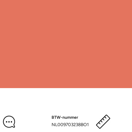
BTW-nummer
NL009703238BO1