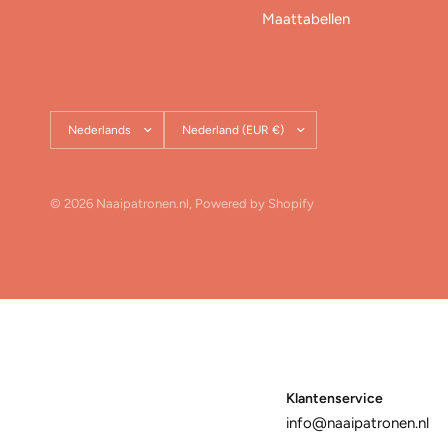
Maattabellen
Land/regio
Land/regio
bijwerken
bijwerken
© 2026 Naaipatronen.nl, Powered by Shopify
Klantenservice
info@naaipatronen.nl