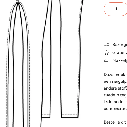
Bezorg
Gratis 
Makkeli
Deze broek –
een siergulp
andere stof)
suède is te
leuk model -
combineren.
Bestel je d