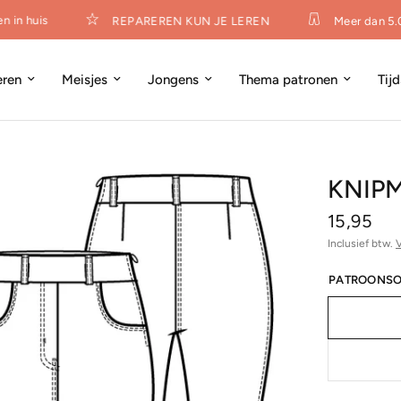
in huis
REPAREREN KUN JE LEREN
Meer dan 5.0
eren
Meisjes
Jongens
Thema patronen
Tij
KNIPM
15,95
Inclusief btw.
PATROONSO