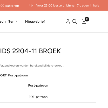
Voor 23:00 besteld, binnen 7 dagen in huis
00 patronen
0
dschriften
Nieuwsbrief
IDS 2204-11 BROEK
Verzendkosten
worden berekend bij de checkout.
ORT:
Post-patroon
Post-patroon
PDF-patroon