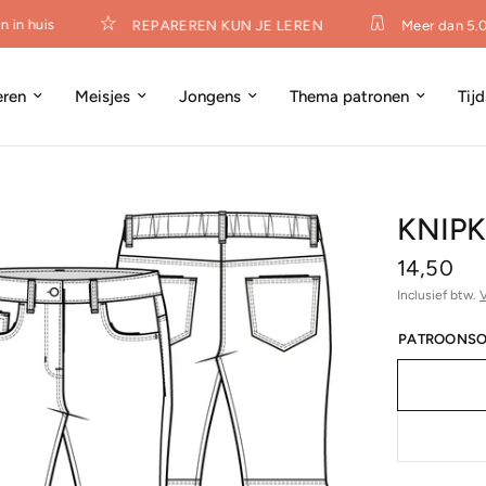
in huis
REPAREREN KUN JE LEREN
Meer dan 5.0
eren
Meisjes
Jongens
Thema patronen
Tij
KNIPK
14,50
Inclusief btw.
PATROONSO