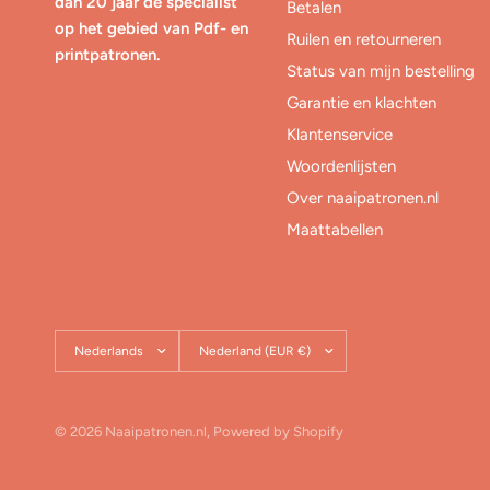
dan 20 jaar dé specialist
Betalen
op het gebied van Pdf- en
Ruilen en retourneren
printpatronen.
Status van mijn bestelling
Garantie en klachten
Klantenservice
Woordenlijsten
Over naaipatronen.nl
Maattabellen
Land/regio
Land/regio
bijwerken
bijwerken
© 2026 Naaipatronen.nl, Powered by Shopify