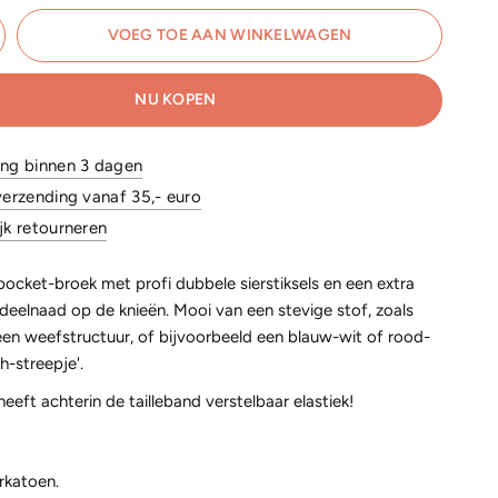
VOEG TOE AAN WINKELWAGEN
NU KOPEN
ing binnen 3 dagen
verzending vanaf 35,- euro
jk retourneren
pocket-broek met profi dubbele sierstiksels en een extra
deelnaad op de knieën. Mooi van een stevige stof, zoals
en weefstructuur, of bijvoorbeeld een blauw-wit of rood-
h-streepje'.
eeft achterin de tailleband verstelbaar elastiek!
rkatoen.