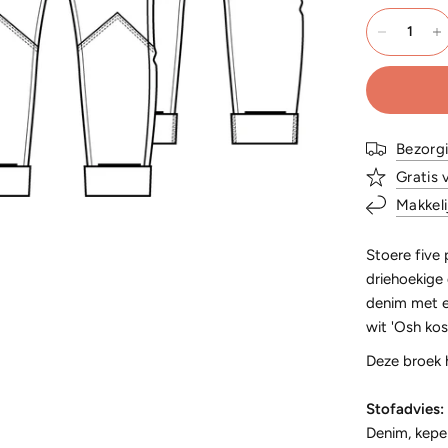
Bezorg
Gratis 
Makkeli
Stoere five 
driehoekige 
denim met e
wit 'Osh kos
Deze broek h
Stofadvies:
Denim, kepe