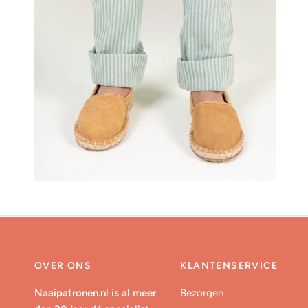
OVER ONS
KLANTENSERVICE
Naaipatronen.nl is al meer
Bezorgen