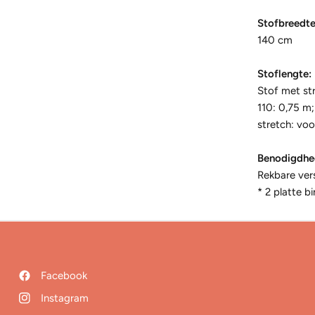
Stofbreedte
140 cm
Stoflengte:
Stof met st
110: 0,75 m;
stretch: vo
Benodigdhe
Rekbare ver
* 2 platte 
Facebook
Instagram