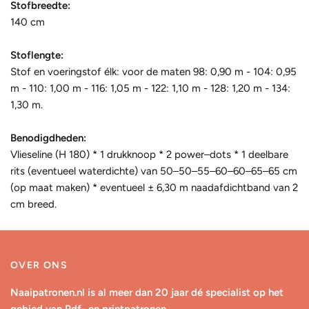
Stofbreedte:
140 cm
Stoflengte:
Stof en voeringstof élk: voor de maten 98: 0,90 m - 104: 0,95
m - 110: 1,00 m - 116: 1,05 m - 122: 1,10 m - 128: 1,20 m - 134:
1,30 m.
Benodigdheden:
Vlieseline (H 180) * 1 drukknoop * 2 power‒dots * 1 deelbare
rits (eventueel waterdichte) van 50‒50‒55‒60‒60‒65‒65 cm
(op maat maken) * eventueel ± 6,30 m naadafdichtband van 2
cm breed.
OVER ONS
Naaipatronen.nl is al meer dan 20 jaar dé specialist op het
gebied van Pdf- en printpatronen.