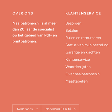
OVER ONS
KLANTENSERVICE
Naaipatronen.nl is al meer
Bezorgen
dan 20 jaar dé specialist
Betalen
op het gebied van Pdf- en
Ruilen en retourneren
printpatronen.
Status van mijn bestelling
Garantie en klachten
Klantenservice
Woordenlijsten
Over naaipatronen.nl
Maattabellen
Land/regio
Land/regio
bijwerken
bijwerken