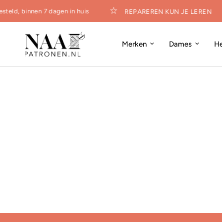
steld, binnen 7 dagen in huis
REPAREREN KUN JE LEREN
Merken
Dames
H