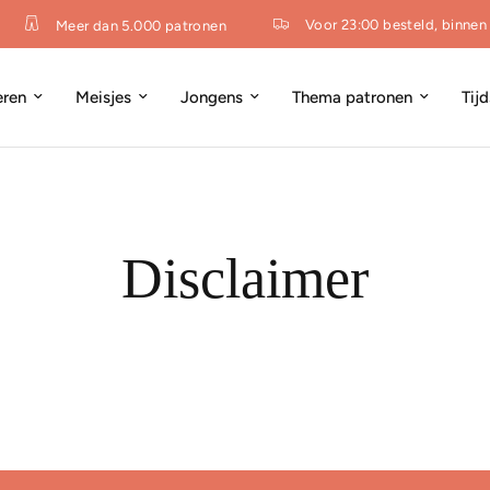
Voor 23:00 besteld, binnen 
Meer dan 5.000 patronen
eren
Meisjes
Jongens
Thema patronen
Tij
Disclaimer