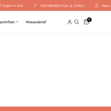
7 dagen in huis
REPAREREN KUN JE LEREN
Meer 
0
dschriften
Nieuwsbrief