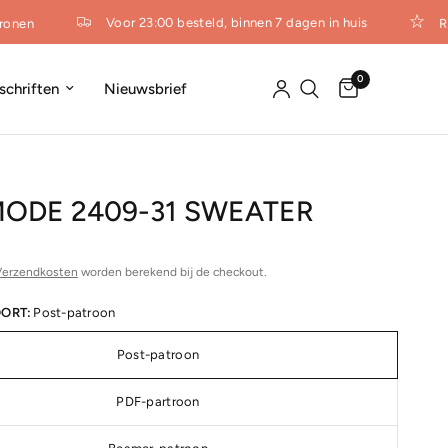
Voor 23:00 besteld, binnen 7 dagen in huis
ronen
R
0
dschriften
Nieuwsbrief
MODE 2409-31 SWEATER
Verzendkosten
worden berekend bij de checkout.
ORT:
Post-patroon
Post-patroon
PDF-partroon