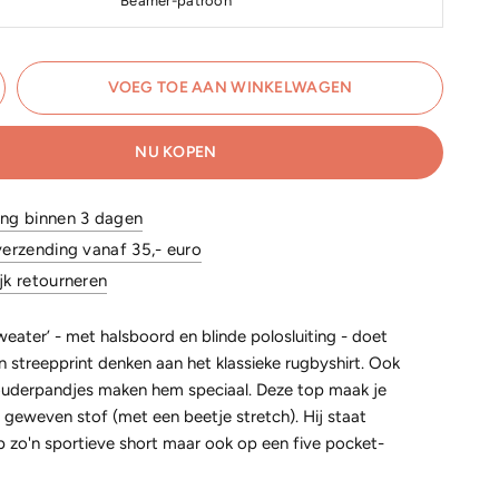
Beamer-patroon
VOEG TOE AAN WINKELWAGEN
NU KOPEN
ing binnen 3 dagen
verzending vanaf 35,- euro
jk retourneren
weater
’
- met halsboord en blinde polosluiting - doet
jn streepprint denken aan het klassieke rugbyshirt. Ook
uderpandjes maken hem speciaal. Deze top maak je
 geweven stof (met een beetje stretch). Hij staat
 zo'n sportieve short maar ook op een five pocket-