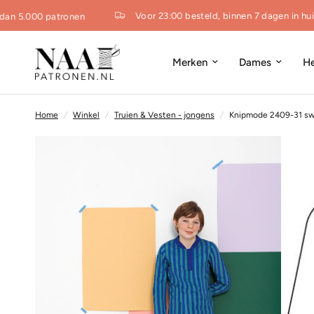
Voor 23:00 besteld, binnen 7 dagen in huis
an 5.000 patronen
Merken
Dames
H
Home
/
Winkel
/
Truien & Vesten - jongens
/
Knipmode 2409-31 sw