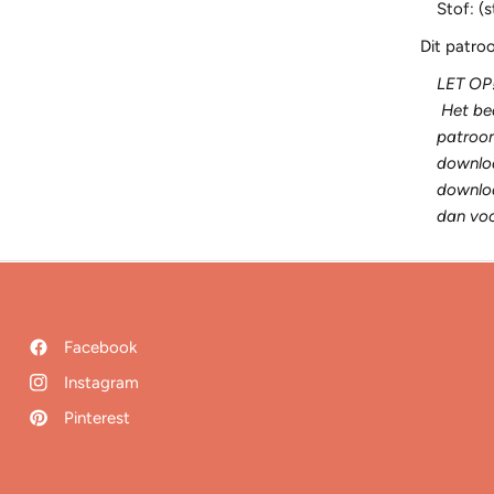
Stof: (
Dit patro
LET OP!
Het bea
patroon
downloa
downloa
dan voo
Facebook
Instagram
Pinterest