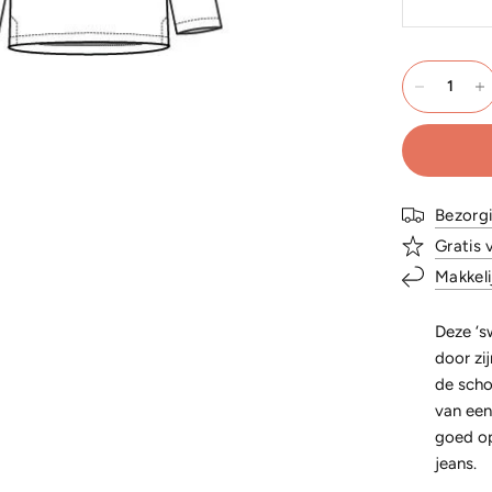
Bezorg
Gratis 
Makkeli
Deze
‘
s
door zi
de scho
van een
goed op
jeans.