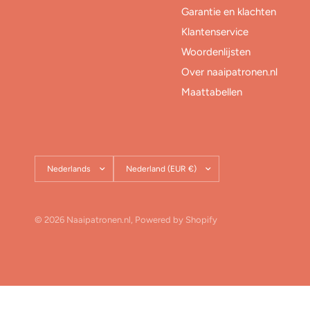
Garantie en klachten
Klantenservice
Woordenlijsten
Over naaipatronen.nl
Maattabellen
Land/regio
Land/regio
bijwerken
bijwerken
© 2026 Naaipatronen.nl, Powered by Shopify