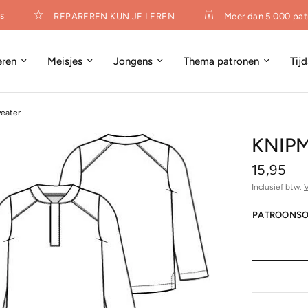
REPAREREN KUN JE LEREN
Meer dan 5.000 pat
eren
Meisjes
Jongens
Thema patronen
Tij
eater
KNIP
15,95
Inclusief btw.
PATROONSO