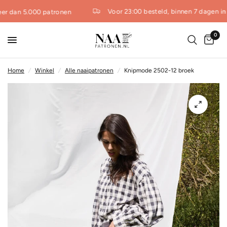
Voor 23:00 besteld, binnen 7 dagen in 
er dan 5.000 patronen
0
Home
/
Winkel
/
Alle naaipatronen
/
Knipmode 2502-12 broek