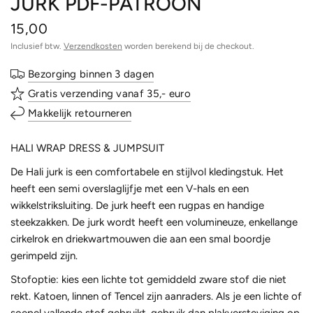
JURK PDF-PATROON
15,00
Inclusief btw.
Verzendkosten
worden berekend bij de checkout.
Bezorging binnen 3 dagen
Gratis verzending vanaf 35,- euro
Makkelijk retourneren
HALI WRAP DRESS & JUMPSUIT
De
Hali
jurk is een
comfortabele en stijlvol kledingstuk. Het
heeft een semi overslaglijfje
m
et een V-hals en
een
wikkelstriksluiting
. De jurk heeft een
rugpas
en
handige
steekzakken
. De jurk wordt
heeft
een volumineuze, enkellange
cirkelrok en
driekwart
mouwen
die aan een smal boordje
gerimpeld zijn
.
Stofoptie:
k
ies een lichte tot gemiddeld
zware stof die niet
rekt. Katoen, linnen
of
Tencel
zijn
aanraders
.
Als
je
een
lichte of