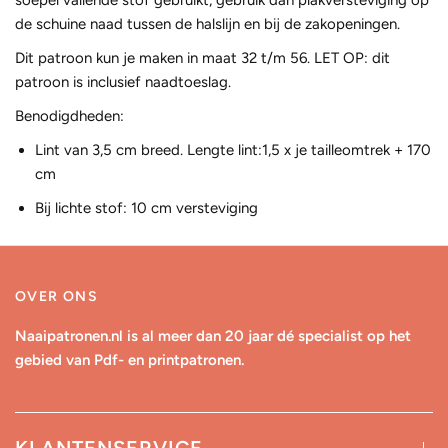
soepel vallende
stof gebruikt, gebruik dan plak
versteviging
op
de
schuine
naad tussen de halslijn en bij de zakopeningen.
Dit patroon kun je maken in maat
32
t/m
56
.
LET OP:
dit
patroon is inclusief naadtoeslag.
Benodigdheden:
Lint van 3,5 cm breed. Lengte lint:
1,5 x je tailleomtrek + 170
cm
Bij lichte stof:
10 cm
versteviging
OVER ONS
Naaipatronen.nl is al meer dan 20 jaar dé specialist op het
gebied van Pdf- en printpatronen.