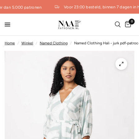
Voor 23:00 besteld, binnen 7 dagen in h
r dan 5.000 patronen
0
Home
/
Winkel
/
Named Clothing
/
Named Clothing Hali - jurk pdf-patroo