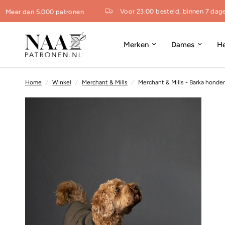
Voor 23:00 besteld, binnen 7 dagen 
Meer dan 5.000 patronen
Merken
Dames
H
Home
/
Winkel
/
Merchant & Mills
/
Merchant & Mills - Barka honde