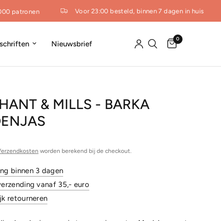
Voor 23:00 besteld, binnen 7 dagen in huis
0 patronen
0
dschriften
Nieuwsbrief
ANT & MILLS - BARKA
ENJAS
Verzendkosten
worden berekend bij de checkout.
ing binnen 3 dagen
verzending vanaf 35,- euro
jk retourneren