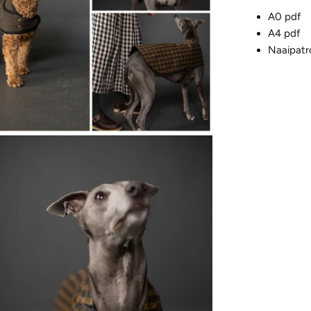
A0 pdf
A4 pdf
Naaipatr