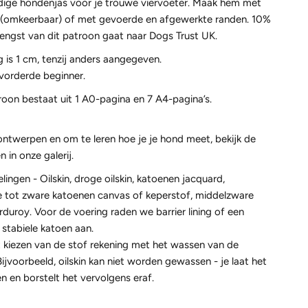
ige hondenjas voor je trouwe viervoeter. Maak hem met
 (omkeerbaar) of met gevoerde en afgewerkte randen. 10%
engst van dit patroon gaat naar Dogs Trust UK.
 is 1 cm, tenzij anders aangegeven.
vorderde beginner.
roon bestaat uit 1 A0-pagina en 7 A4-pagina’s.
ontwerpen en om te leren hoe je je hond meet, bekijk de
n in onze galerij.
ingen - Oilskin, droge oilskin, katoenen jacquard,
 tot zware katoenen canvas of keperstof, middelzware
duroy. Voor de voering raden we barrier lining of een
stabiele katoen aan.
t kiezen van de stof rekening met het wassen van de
ijvoorbeeld, oilskin kan niet worden gewassen - je laat het
n en borstelt het vervolgens eraf.