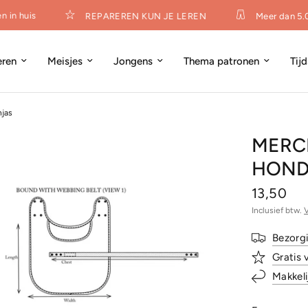
in huis
REPAREREN KUN JE LEREN
Meer dan 5.00
eren
Meisjes
Jongens
Thema patronen
Tij
njas
MERCH
HOND
13,50
Inclusief btw.
Bezorg
Gratis 
Makkeli