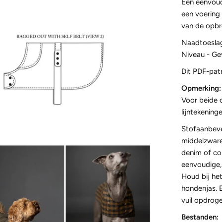
Een eenvoud
een voering
van de opbr
Naadtoeslag
Niveau - Ge
Dit PDF-pat
Opmerking:
Voor beide 
lijntekeninge
Stofaanbevel
middelzware
denim of cor
eenvoudige, 
Houd bij he
hondenjas. B
vuil opdroge
Bestanden: