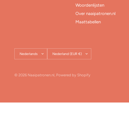
Woordenlijsten
Over naaipatronen.nl
Maattabellen
Land/regio
Land/regio
bijwerken
bijwerken
© 2026 Naaipatronen.nl, Powered by Shopify