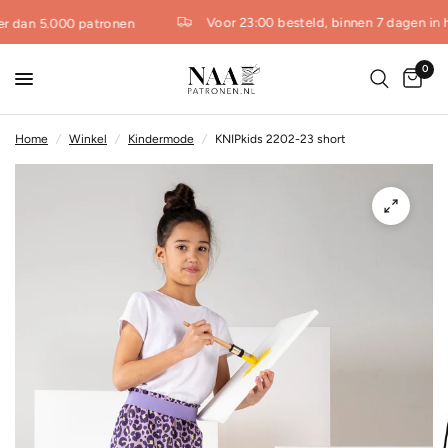
Voor 23:00 besteld, binnen 7 dagen in h
r dan 5.000 patronen
0
Home
/
Winkel
/
Kindermode
/
KNIPkids 2202-23 short