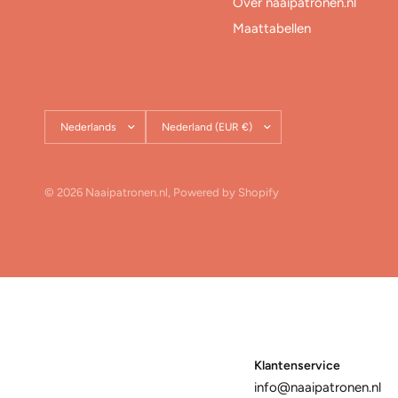
Over naaipatronen.nl
Maattabellen
Land/regio
Land/regio
bijwerken
bijwerken
© 2026 Naaipatronen.nl, Powered by Shopify
Klantenservice
info@naaipatronen.nl