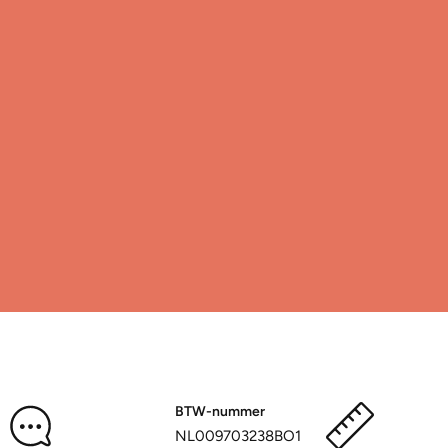
BTW-nummer
NL009703238BO1