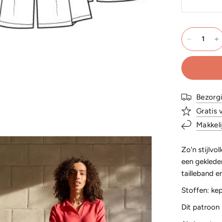
Bezorg
Gratis 
Makkeli
Zo'n stijlvo
een gekleder
tailleband e
Stoffen: ke
Dit patroon