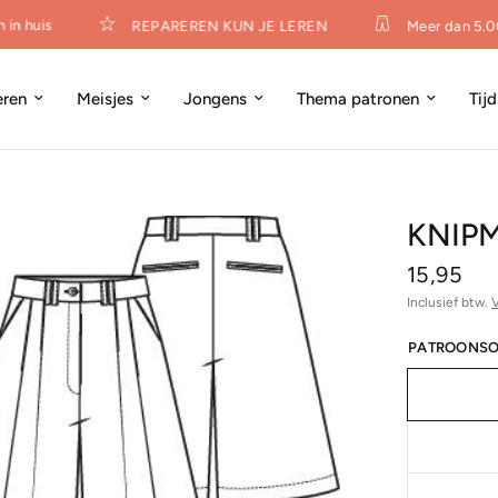
 huis
REPAREREN KUN JE LEREN
Meer dan 5.000
eren
Meisjes
Jongens
Thema patronen
Tij
KNIP
15,95
Inclusief btw.
PATROONSO