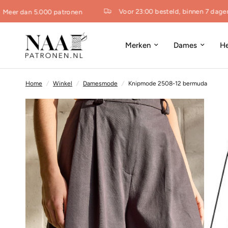
Voor 23:00 besteld, binnen 7 dagen in
er dan 5.000 patronen
Merken
Dames
H
Home
/
Winkel
/
Damesmode
/
Knipmode 2508-12 bermuda