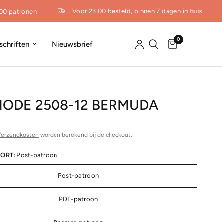
Voor 23:00 besteld, binnen 7 dagen in huis
 patronen
0
dschriften
Nieuwsbrief
MODE 2508-12 BERMUDA
Verzendkosten
worden berekend bij de checkout.
ORT:
Post-patroon
Post-patroon
PDF-patroon