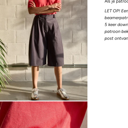
Als je patr
LET OP! Een 
beamerpatro
5 keer down
patroon beki
post ontvan