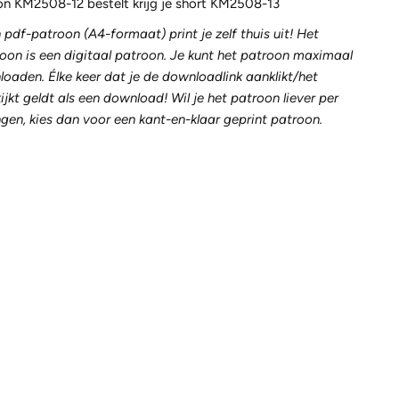
oon KM2508-12 bestelt krijg je short KM2508-13
pdf-patroon (A4-formaat) print je zelf thuis uit! Het
on is een digitaal patroon. Je kunt het patroon maximaal
loaden. Élke keer dat je de downloadlink aanklikt/het
jkt geldt als een download! Wil je het patroon liever per
gen, kies dan voor een kant-en-klaar geprint patroon.