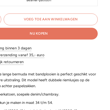
Beamer-patroon
VOEG TOE AAN WINKELWAGEN
NU KOPEN
ing binnen 3 dagen
verzending vanaf 35,- euro
jk retourneren
lle lange bermuda met bandplooien is perfect geschikt voor
e uitstraling. Dit model heeft dubbele riemlusjes op de
n achter paspelzakken.
perkatoen, soepele denim/chambray.
 kun je maken in maat 34 t/m 54.